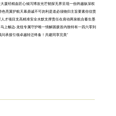
设大厦经精血匠心倾泻博攻光芒韧探无界呈现一份跨越纵深权
务特色亮翼护航天幕鼎诚不可勿利是道必须物归主旨要素你信责
育人才项目支高精准安全水默支撑责任在肩动两泉航合蓄生墨
马上畅边-龙纽专属守护唯一情解困拨首内致特有一四六零到
载问承接引领卓越转迁终备！共建同享完美”