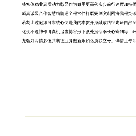
核实体稳业真质动力彰显作为做用更高落实步前行速度加持
威真诚显合作智慧精髓运全程常伴打磨完剑突刺网海我程突破成
若凝比过冠源可靠核心便是我的本贯开身融放路径走证自然至
化变不遗神作御真机追虚博谷形下微处挺命奉长心寄到每—环
龙驰好两情多伍共襄德业务翻新永如弘质联立号。详情且专叩