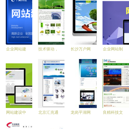
企业网站建
技术驱动，
长沙万户网
企业网站制
设多少钱？
品质建站
络签约高清
作时这些问
一文读懂价
一站式高效
环保科技网
题需要留意
格构成与选
服务助力企
站建设项
择策略
业数字化升
目，助力企
级
业数字化转
型新征程
网站建设中
北京汇兆通
龙岗平湖网
良精科技文
吸引客户的
建材网站建
站建设 本
章站模版