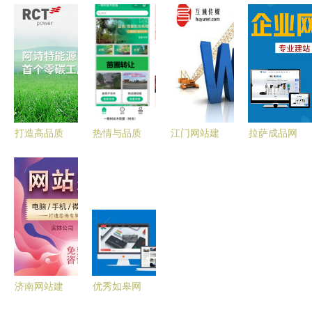
业的网站建
PHP开发与
争力 石家
站制作精选
设服务 从
网站建设服
庄网站建设
与青岛外放
策划到上线
务全攻略
服务的专业
手工活工厂
全流程解析
指南
全攻略
打造高品质
热情与品质
江门网站建
拉萨成品网
网站建设项
并重 珠海
设定制指南
站建设 专
目 六大核
网站建设推
广东网站建
业、高效、
心服务解析
广服务的核
设价格与服
贴心的网站
【用科技为
心价值
务全解析
建设服务
企业赋能
Step2】
济南网站建
优秀如皋网
设服务指南
站建设网络