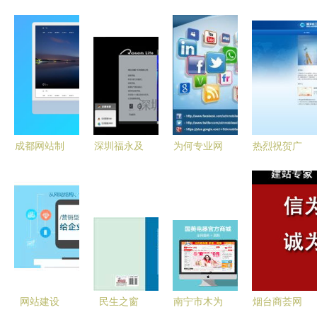
成都网站制
深圳福永及
为何专业网
热烈祝贺广
作公司明星
宝安地区专
页设计公司
西越洋化工
企业盘点 8
业网站建设
是您线上成
实业集团官
家专业网站
与服务指南
功的关键
方网站成功
建设服务商
从制作到服
上线！
深度解析
务的全面解
析
网站建设
民生之窗
南宁市木为
烟台商荟网