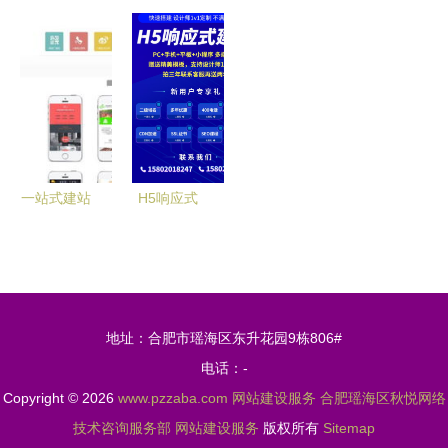
企业数字化
印刷与广告
网络科技
络科技 一
战略的基石
服务一站式
一站式专业
站式数字化
与专业服务
解决方案
服务，助力
解决方案提
全解析
企业数字化
供商，助力
腾飞
企业腾飞
一站式建站
H5响应式
与网络推广
网站建设
专家 深圳
一站式设计
万果网络科
制作服务指
技引领企业
南
地址：合肥市瑶海区东升花园9栋806#
数字化新浪
电话：-
潮
Copyright © 2026
www.pzzaba.com
网站建设服务
合肥瑶海区秋悦网络
技术咨询服务部
网站建设服务
版权所有
Sitemap